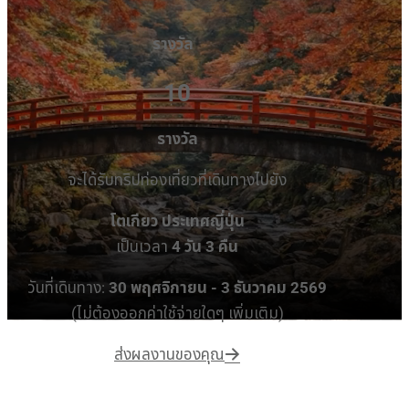
รางวัล
10
รางวัล
จะได้รับทริปท่องเที่ยวที่เดินทางไปยัง
โตเกียว ประเทศญี่ปุ่น
เป็นเวลา
4 วัน 3 คืน
วันที่เดินทาง:
30 พฤศจิกายน - 3 ธันวาคม 2569
(ไม่ต้องออกค่าใช้จ่ายใดๆ เพิ่มเติม)
ส่งผลงานของคุณ